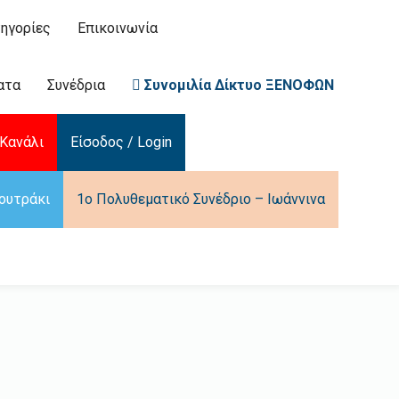
ηγορίες
Επικοινωνία
ατα
Συνέδρια
Συνομιλία Δίκτυο ΞΕΝΟΦΩΝ
Κανάλι
Είσοδος / Login
ουτράκι
1ο Πολυθεματικό Συνέδριο – Ιωάννινα