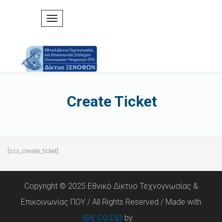
Create Ticket
[sss_create_ticket]
Copyright © 2025 Εθνικό Δίκτυο Τεχνογνωσίας &
Επικοινωνίας ΠΟΥ / All Rights Reserved / Made with
{DE.CO.DE}
by