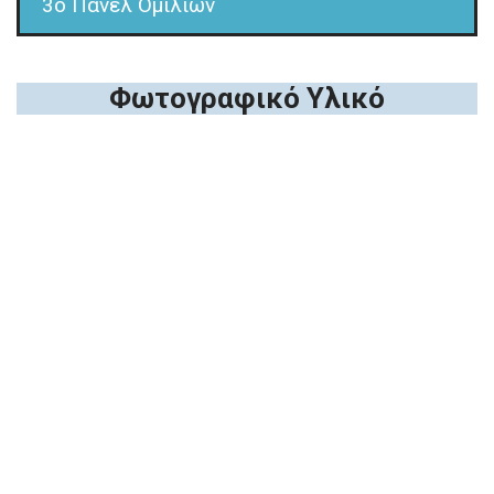
3o Πάνελ Ομιλιών
Φωτογραφικό Υλικό
1ο Πάνελ Ομιλιών
2ο Πάνελ Ομιλιών
3ο Πάνελ Ομιλιών