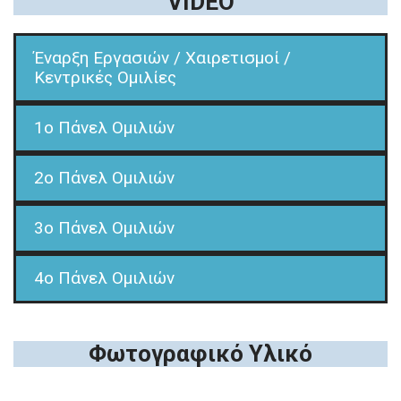
VIDEO
Έναρξη Εργασιών / Χαιρετισμοί /
Κεντρικές Ομιλίες
1o Πάνελ Ομιλιών
2o Πάνελ Ομιλιών
3o Πάνελ Ομιλιών
4o Πάνελ Ομιλιών
Φωτογραφικό Υλικό