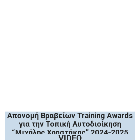
Έναρξη – Χαιρετισμοί
1ο Πάνελ Ομιλιών
2ο Πάνελ Ομιλιών
3ο Πάνελ Ομιλιών
4ο Πάνελ Ομιλιών
Απονομή Βραβείων Training Awards
για την Τοπική Αυτοδιοίκηση
“Μιχάλης Χρηστάκης” 2024-2025
VIDEO