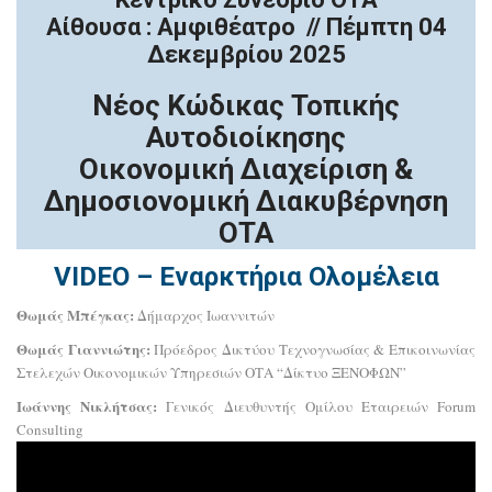
Αίθουσα : Αμφιθέατρο // Πέμπτη 04
Δεκεμβρίου 2025
Νέος Κώδικας Τοπικής
Αυτοδιοίκησης
Οικονομική Διαχείριση &
Δημοσιονομική Διακυβέρνηση
ΟΤΑ
VIDEO – Εναρκτήρια Ολομέλεια
Θωμάς Μπέγκας:
Δήμαρχος Ιωαννιτών
Θωμάς Γιαννιώτης:
Πρόεδρος Δικτύου Τεχνογνωσίας & Επικοινωνίας
Στελεχών Οικονομικών Υπηρεσιών ΟΤΑ “Δίκτυο ΞΕΝΟΦΩΝ”
Ιωάννης Νικλήτσας:
Γενικός Διευθυντής Ομίλου Εταιρειών Forum
Consulting