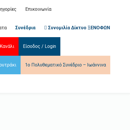
ηγορίες
Επικοινωνία
ατα
Συνέδρια
Συνομιλία Δίκτυο ΞΕΝΟΦΩΝ
Κανάλι
Είσοδος / Login
ουτράκι
1ο Πολυθεματικό Συνέδριο – Ιωάννινα