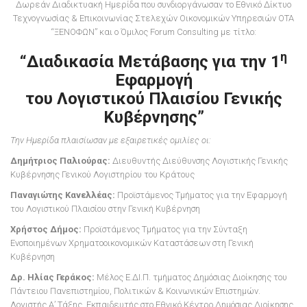
Δωρεάν Διαδικτυακή Ημερίδα που συνδιοργάνωσαν το Εθνικό Δίκτυο
Τεχνογνωσίας & Επικοινωνίας Στελεχών Οικονομικών Υπηρεσιών ΟΤΑ
“ΞΕΝΟΦΩΝ” και ο Όμιλος Forum Consulting με τίτλο:
η
“Διαδικασία Μετάβασης για την 1
Εφαρμογή
του Λογιστικού Πλαισίου Γενικής
Κυβέρνησης”
Την Ημερίδα πλαισίωσαν με εξαιρετικές ομιλίες οι:
Δημήτριος Παλιούρας:
Διευθυντής Διεύθυνσης Λογιστικής Γενικής
Κυβέρνησης Γενικού Λογιστηρίου του Κράτους
Παναγιώτης Κανελλέας:
Προϊστάμενος Τμήματος για την Εφαρμογή
του Λογιστικού Πλαισίου στην Γενική Κυβέρνηση
Χρήστος Δήμος:
Προϊστάμενος Τμήματος για την Σύνταξη
Ενοποιημένων Χρηματοοικονομικών Καταστάσεων στη Γενική
Κυβέρνηση
Δρ. Ηλίας Γεράκος:
Μέλος Ε.ΔΙ.Π. τμήματος Δημόσιας Διοίκησης του
Πάντειου Πανεπιστημίου, Πολιτικών & Κοινωνικών Επιστημών.
Λογιστής Α’ Τάξης. Εκπαιδευτής στο Εθνικό Κέντρο Δημόσιας Διοίκησης