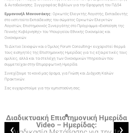
& Αυτοδιοίκησης. Συγγραφέας Βιβλίων για την Εφαρμογή του ΠΔ54
Εμμανουήλ Μανουσάκης:
Ορκωτός Ελεγκτής Λογιστής, Εκπαιδευτής
στο ινστιτούτο Εκπαίδευσης του σώματος Ορκωτών Ελεγκτών
Λογιστών, Επιστημονικός Συνεργάτης στο Πρόγραμμα «Ενοποίηση της
Γενικής Κυβέρνησης» του Υπουργείου Εθνικής Οικονομίας και
Οικονομικών.
Το Δίκτυο Ξενοφών και ο Όμιλος Forum Consulting< ευχαριστεί θερμά
τους εισηγητές της Επιστημονικής Ημερίδας για τις εξαιρετικές τους
ομιλίες, αλλά και τα στελέχη των Οικονομικών Υπηρεσιών που
συμμετείχαν στην Επιμορφωτική Ημερίδα.
Συνεχίζουμε το κοινό μας όραμα, για Γνώση και Διάχυση Καλών
Πρακτικών.
Σας ευχαριστούμε για την εμπιστοσύνη σας.
Διαδικτυακή Επιστημονική Ημερίδα
Video – Ημερίδας:
Διαδικασία Μετάβασης για την 1η