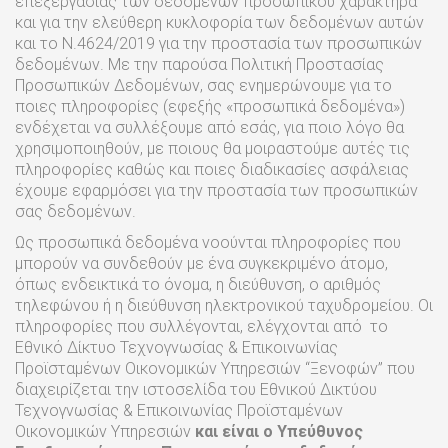
επεξεργασίας των δεδομένων προσωπικού χαρακτήρα
και για την ελεύθερη κυκλοφορία των δεδομένων αυτών
και το Ν.4624/2019 για την προστασία των προσωπικών
δεδομένων. Με την παρούσα Πολιτική Προστασίας
Προσωπικών Δεδομένων, σας ενημερώνουμε για το
ποιες πληροφορίες (εφεξής «προσωπικά δεδομένα»)
ενδέχεται να συλλέξουμε από εσάς, για ποιο λόγο θα
χρησιμοποιηθούν, με ποιους θα μοιραστούμε αυτές τις
πληροφορίες καθώς και ποιες διαδικασίες ασφάλειας
έχουμε εφαρμόσει για την προστασία των προσωπικών
σας δεδομένων.
Ως προσωπικά δεδομένα νοούνται πληροφορίες που
μπορούν να συνδεθούν με ένα συγκεκριμένο άτομο,
όπως ενδεικτικά το όνομα, η διεύθυνση, ο αριθμός
τηλεφώνου ή η διεύθυνση ηλεκτρονικού ταχυδρομείου. Οι
πληροφορίες που συλλέγονται, ελέγχονται από το
Εθνικό Δίκτυο Τεχνογνωσίας & Επικοινωνίας
Προϊσταμένων Οικονομικών Υπηρεσιών “Ξενοφών” που
διαχειρίζεται την ιστοσελίδα του Εθνικού Δικτύου
Τεχνογνωσίας & Επικοινωνίας Προϊσταμένων
Οικονομικών Υπηρεσιών
και είναι ο Υπεύθυνος